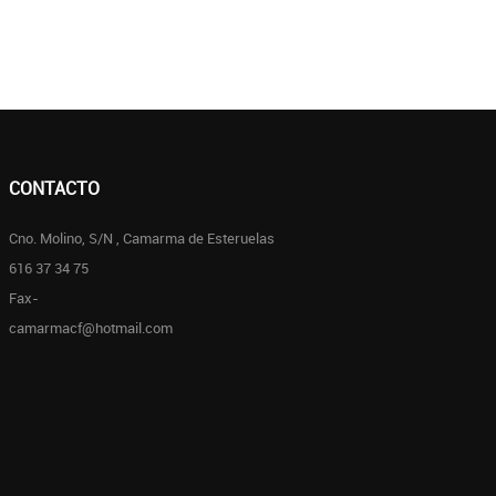
CONTACTO
Cno. Molino, S/N , Camarma de Esteruelas
616 37 34 75
Fax-
camarmacf@hotmail.com