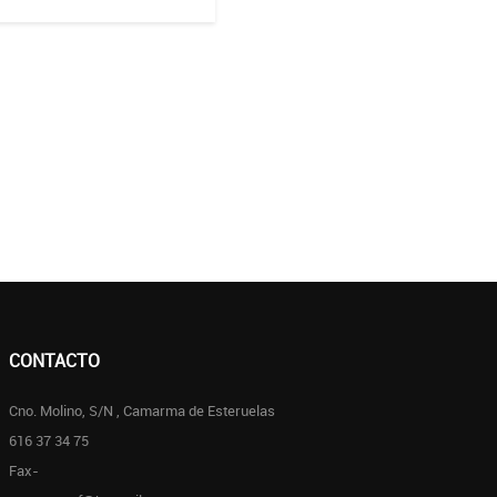
CONTACTO
Cno. Molino, S/N , Camarma de Esteruelas
616 37 34 75
Fax-